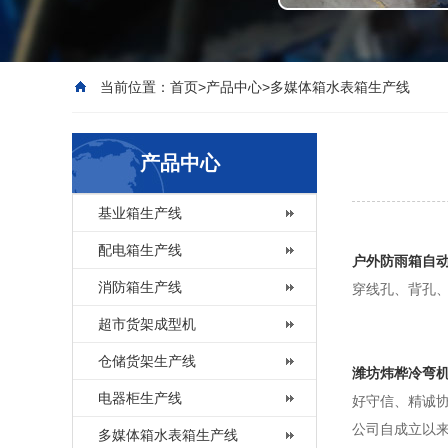
当前位置：
首页
>
产品中心
>
多媒体箱水表箱生产线
产品中心
基业箱生产线
配电箱生产线
户外防雨箱自
消防箱生产线
穿线孔、背孔
超市货架成型机
仓储货架生产线
潍坊炜桦冷弯
电器柜生产线
好守信、精诚
公司自成立以
多媒体箱水表箱生产线