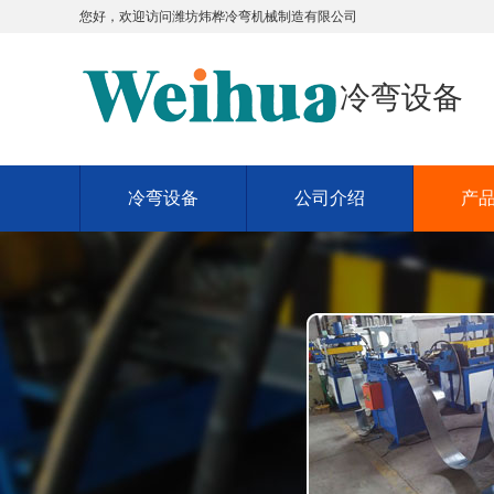
您好，欢迎访问
潍坊炜桦冷弯机械制造有限公司
冷弯设备
冷弯设备
公司介绍
产