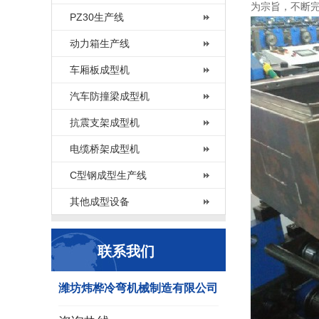
为宗旨，不断
PZ30生产线
动力箱生产线
车厢板成型机
汽车防撞梁成型机
抗震支架成型机
电缆桥架成型机
C型钢成型生产线
其他成型设备
联系我们
潍坊炜桦冷弯机械制造有限公司