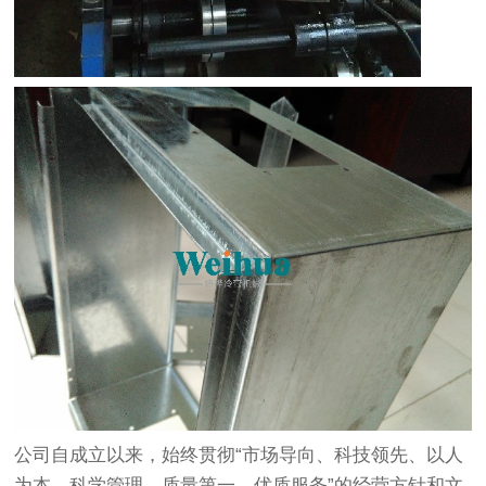
公司自成立以来，始终贯彻“市场导向、科技领先、以人
为本、科学管理、质量第一、优质服务”的经营方针和文