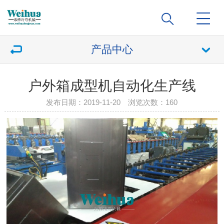
产品中心
户外箱成型机自动化生产线
发布日期：2019-11-20 浏览次数：
160