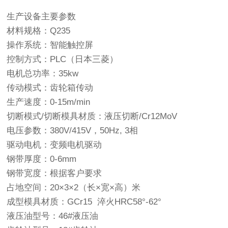
生产设备主要参数
材料规格：Q235
操作系统：智能触控屏
控制方式：PLC（日本三菱）
电机总功率：35kw
传动模式：齿轮箱传动
生产速度：0-15m/min
切断模式/切断模具材质：液压切断/Cr12MoV
电压参数：380V/415V，50Hz, 3相
驱动电机：变频电机驱动
钢带厚度：0-6mm
钢带宽度：根据客户要求
占地空间：20×3×2（长×宽×高）米
成型模具材质：GCr15 淬火HRC58°-62°
液压油型号：46#液压油