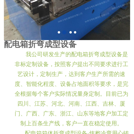
配电箱折弯成型设备
我公司研发生产的配电箱折弯成型设备是
非标定制设备，按照客户提出不同要求进行工
艺设计，定制生产，达到客户生产所需的速
度、智能化程度、设备占地面积等要求，是完
全根据每个客户实际情况量身定制。目前已为
四川、江苏、河北、河南、江西、吉林、厦
门、广西、广东、浙江、山东等地客户加工定
制上百条生产线，客户一直在稳定使用。
配电箱箱体折弯成型设备
-
炜桦冷弯用心铸