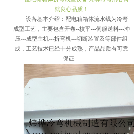
就良心品质！
设备基本介绍：配电箱箱体流水线为冷弯
成型工艺，主要包含开卷
--
校平
---
伺服送料
---
冲
压
---
成型主机
---
折弯机
---
切断装置及等部件组
成，工艺技术已经十分成熟，产品品质有可靠
保证。