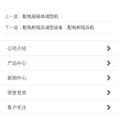
上一篇：
配电箱箱体成型机
下一篇：
配电柜辊压成型设备，配电柜辊压机
公司介绍
产品中心
新闻中心
荣誉资质
客户关注