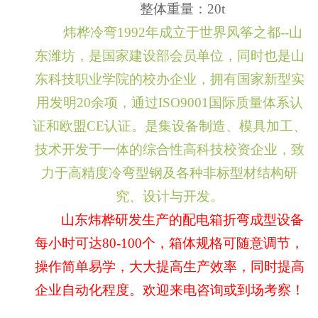
整体重量：
20t
炜桦冷弯
1992
年成立于世界风筝之都
--
山
东潍坊，是国家建设部会员单位，同时也是山
东科技职业学院的校办企业，拥有国家新型实
用发明
20
余项，通过
ISO9001
国际质量体系认
证和欧盟
CE
认证。是集设备制造、模具加工、
技术开发于一体的综合性高科技校资企业，致
力于高精度冷弯型钢及各种非标型材结构研
究、设计与开发。
山东炜桦研发生产的配电箱折弯成型设备
每小时可达
80-100
个，箱体规格可随意调节，
操作简单易学，大大提高生产效率，同时提高
企业自动化程度。欢迎来电咨询或到场考察！