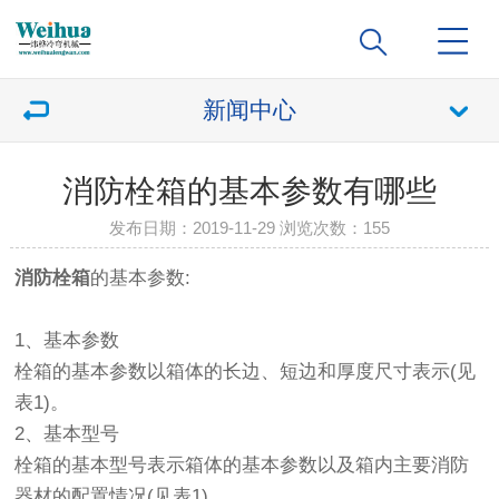
新闻中心
消防栓箱的基本参数有哪些
发布日期：2019-11-29 浏览次数：
155
消防栓箱
的基本参数:
1、基本参数
栓箱的基本参数以箱体的长边、短边和厚度尺寸表示(见
表1)。
2、基本型号
栓箱的基本型号表示箱体的基本参数以及箱内主要消防
器材的配置情况(见表1)。