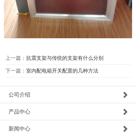
上一篇：
抗震支架与传统的支架有什么分别
下一篇：
室内配电箱开关配置的几种方法
公司介绍
产品中心
新闻中心