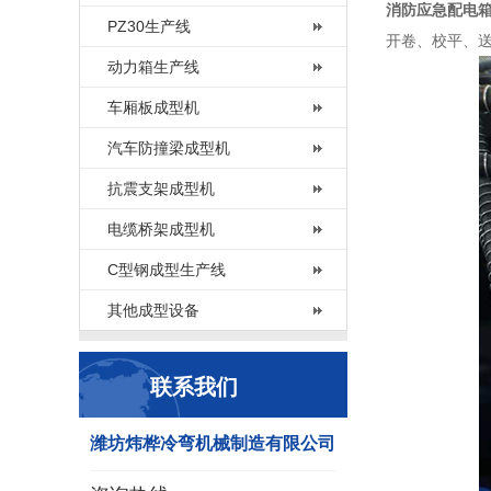
消防应急配电
PZ30生产线
开卷、校平、
动力箱生产线
车厢板成型机
汽车防撞梁成型机
抗震支架成型机
电缆桥架成型机
C型钢成型生产线
其他成型设备
联系我们
潍坊炜桦冷弯机械制造有限公司