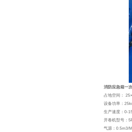
消防应急箱一
占地空间： 25
设备功率：25k
生产速度：0-15
开卷机型号：5
气源：0.5m3/M