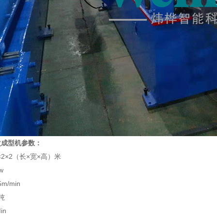
次成型机参数：
×2×2（长×宽×高）米
w
m/min
吨
in