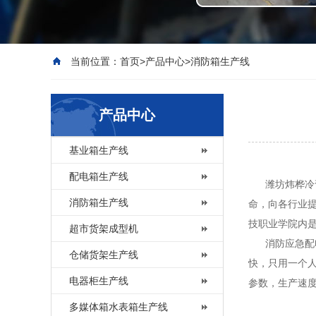
当前位置：
首页
>
产品中心
>
消防箱生产线
产品中心
基业箱生产线
配电箱生产线
潍坊炜桦冷弯
消防箱生产线
命，向各行业
技职业学院内是
超市货架成型机
消防应急配电
仓储货架生产线
快，只用一个
电器柜生产线
参数，生产速
多媒体箱水表箱生产线