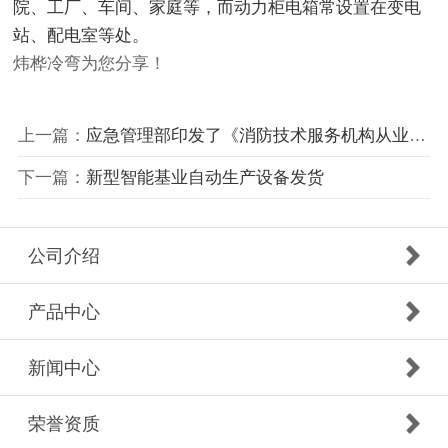
院、工厂、车间、家庭等，而动力柜电箱常设置在变电
站、配电室等处。
炜桦冷弯为您分享！
上一篇：
应急管理部印发了《消防技术服务机构从业条件》
下一篇：
新型智能基业自动生产设备发货
公司介绍
产品中心
新闻中心
荣誉资质