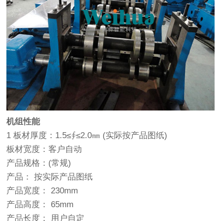
机组性能
1 板材厚度：1.5≤∮≤2.0㎜ (实际按产品图纸)
板材宽度：客户自动
产品规格：(常规)
产品： 按实际产品图纸
产品宽度： 230mm
产品高度： 65mm
产品长度： 用户自定