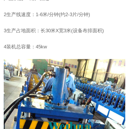
2生产线速度：1-6米/分钟(约2-3片/分钟)
3生产占地面积：长30米X宽3米(设备布排面积)
4装机总容量：45kw