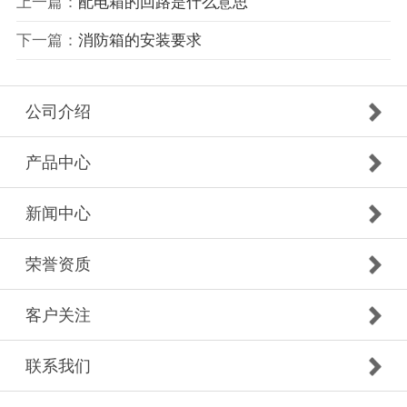
上一篇：
配电箱的回路是什么意思
下一篇：
消防箱的安装要求
公司介绍
产品中心
新闻中心
荣誉资质
客户关注
联系我们