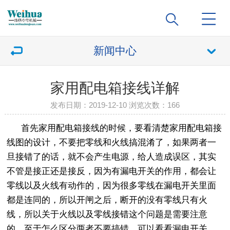
新闻中心
家用配电箱接线详解
发布日期：2019-12-10 浏览次数：
166
首先家用配电箱接线的时候，要看清楚家用配电箱接
线图的设计，不要把零线和火线搞混淆了，如果两者一
旦接错了的话，就不会产生电源，给人造成误区，其实
不管是接正还是接反，因为有漏电开关的作用，都会让
零线以及火线有动作的，因为很多零线在漏电开关里面
都是连同的，所以开闸之后，断开的没有零线只有火
线，所以关于火线以及零线接错这个问题是需要注意
的，至于怎么区分两者不要搞错，可以看看漏电开关，