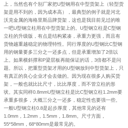
上，当然也有个别厂家把U型钢用在中型货架上（轻型货
架是用不到的，因为成本高），最典型的例子就是河北
沃克金属的海格里斯品牌货架，这也是我目前见过的唯
一吧U型钢立柱用在中型货架上的。U型钢立柱是C型钢
立柱的升级版，有点是结构紧凑，承重力更强，而且有
货物越重越稳定的物理特性。同行厚度的U型钢比C型钢
用的钢量要多三分之一还多点，但是承重增加了2倍以
上。如果横斜撑和P梁层板再能保证的话，3倍都不是问
题。所以，把重型货架才用的U型钢放到中型货架上，只
有真正的良心企业才会去做的。因为现在很多人购买货
架，一般也就比比尺寸，比比厚度，而不管立柱的形
状。其实同样0.8mmU型钢立柱是比C型钢立柱1.2mm要
承重多很多，大概三分之一还多，稳定性也要强一些。
一般U型钢立柱0.8是起步厚度，其他常见的还有
1.0mm，1.2mm，1.5mm，1.8mm。尺寸方面，
55*58mm，68*80mm是最常见的。