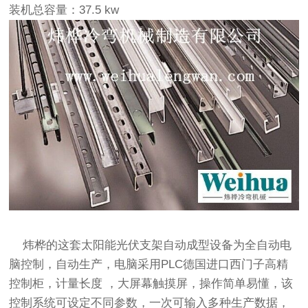
装机总容量：37.5 kw
炜桦的这套太阳能光伏支架自动成型设备为全自动电
脑控制，自动生产，电脑采用PLC德国进口西门子高精
控制柜，计量长度 ，大屏幕触摸屏，操作简单易懂，该
控制系统可设定不同参数，一次可输入多种生产数据，