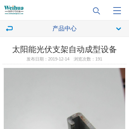
产品中心
太阳能光伏支架自动成型设备
发布日期：2019-12-14 浏览次数：
191