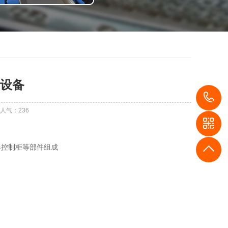
设备
1
人气：
236
器控制柜等部件组成