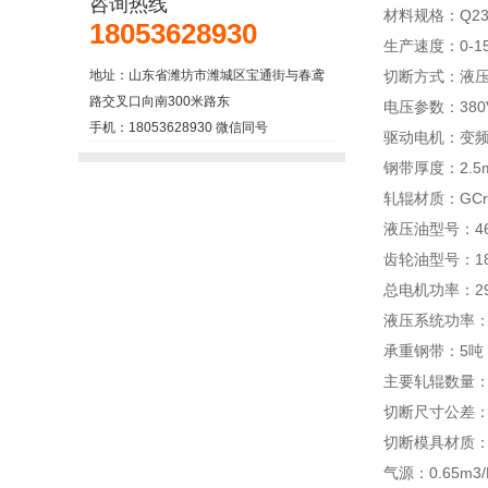
咨询热线
材料规格：Q2
18053628930
生产速度：0-15 
地址：山东省潍坊市潍城区宝通街与春鸢
切断方式：液
路交叉口向南300米路东
电压参数：380V/
手机：18053628930 微信同号
驱动电机：变
钢带厚度：2.5
轧辊材质：GCr1
液压油型号：4
齿轮油型号：1
总电机功率：29
液压系统功率：3
承重钢带：5吨
主要轧辊数量：
切断尺寸公差：≤ 
切断模具材质
气源：0.65m3/