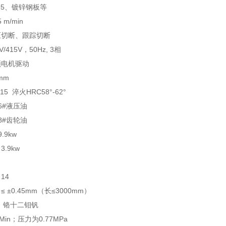
35、镀锌钢板等
m/min
压切断、跟踪切断
415V，50Hz, 3相
频电机驱动
mm
5 淬火HRC58°-62°
6#液压油
8#齿轮油
.9kw
.9kw
14
±0.45mm（长≤3000mm）
： 铬十二钼钒
Min；压力为0.77MPa