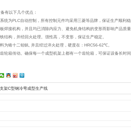
设备有以下几个优点：
制系统为PLC自动控制，所有控制元件均采用三菱等品牌，保证生产顺利
钢板焊接机构，并且均已消除内应力、避免机身结构的变形而影响产品质
为铸铁结构，并经回火处理。强性高，不变形，保证生产稳定。
材料为铬十二钼钒, 并且经过淬火处理，硬度在：HRC56-62℃。
均为齿轮箱传动。确保每一个成型机架上都有一个齿轮箱，可保证设备长时
支架C型钢冷弯成型生产线