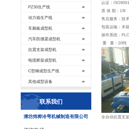
认证：ISO900
PZ30生产线
质 保 期：1年
动力箱生产线
售后服务：技
包装运输：木
车厢板成型机
操作系统：PL
汽车防撞梁成型机
重 量：20吨
抗震支架成型机
电缆桥架成型机
C型钢成型生产线
其他成型设备
联系我们
潍坊炜桦冷弯机械制造有限公司
全自动抗震支