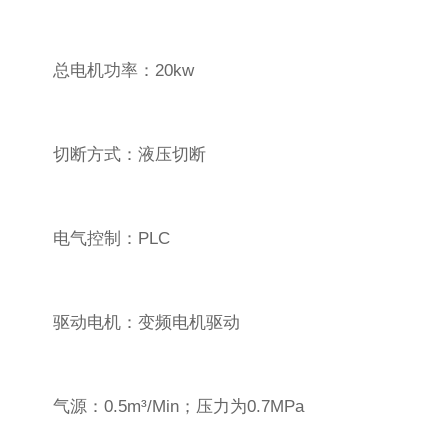
总电机功率：20kw
切断方式：液压切断
电气控制：PLC
驱动电机：变频电机驱动
气源：0.5m³/Min；压力为0.7MPa