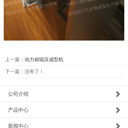
上一篇：
动力箱辊压成型机
下一篇：没有了！
公司介绍
产品中心
新闻中心