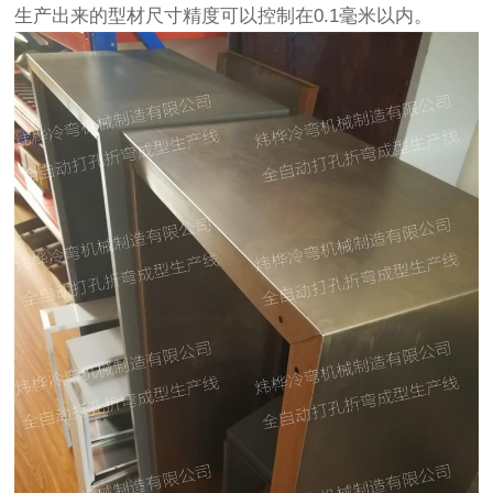
生产出来的型材尺寸精度可以控制在0.1毫米以内。