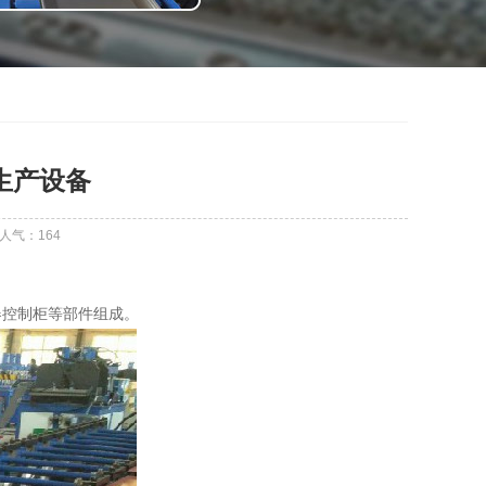
生产设备
人气：
164
器控制柜等部件组成。