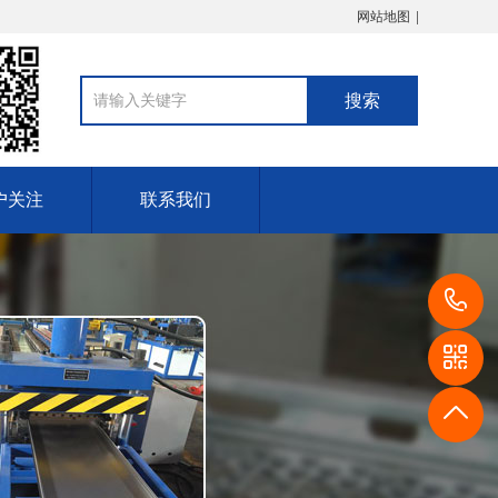
网站地图
户关注
联系我们
1