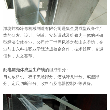
潍坊炜桦冷弯机械制造有限公司是集金属成型设备生产
线的研发、设计、制造、安装调试及维修为一体的科研
型经济实体企业。公司位于世界风筝之都山东潍坊，企
业与山东科技职业学院达成校企合作，技术雄厚，交通
便利，人文荟萃。
配电箱壳体成型生产线
的组成部分：
自动放料机、校平夹送部分、连续冲孔部分、成型部
分、定尺切断部分、收料台及电器控制柜等设备。