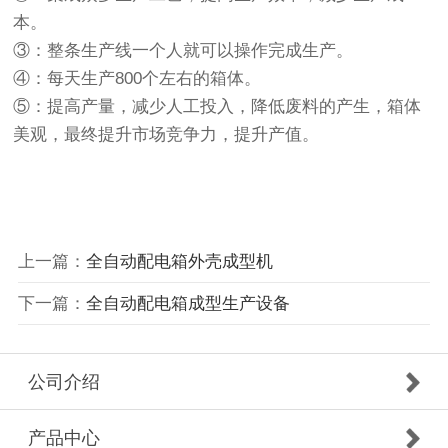
本。
③：整条生产线一个人就可以操作完成生产。
④：每天生产800个左右的箱体。
⑤：提高产量，减少人工投入，降低废料的产生，箱体
美观，最终提升市场竞争力，提升产值。
上一篇：
全自动配电箱外壳成型机
下一篇：
全自动配电箱成型生产设备
公司介绍
产品中心