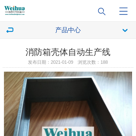
产品中心
消防箱壳体自动生产线
发布日期：2021-01-09 浏览次数：
188