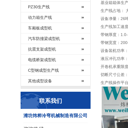
基业箱箱体生
PZ30生产线
生产线占地： 大约
动力箱生产线
设备净量：26
生产线加工速度：
车厢板成型机
带钢厚度：1.0-
汽车防撞梁成型机
带钢宽度：200
抗震支架成型机
设备装机功率：2
液压冲孔功率：5
电缆桥架成型机
开卷机承重限度
C型钢成型生产线
切断尺寸公差：≤
其他成型设备
生产线操作平
联系我们
潍坊炜桦冷弯机械制造有限公司