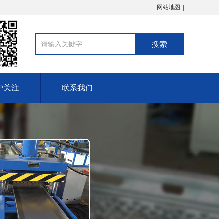
网站地图
户关注
联系我们