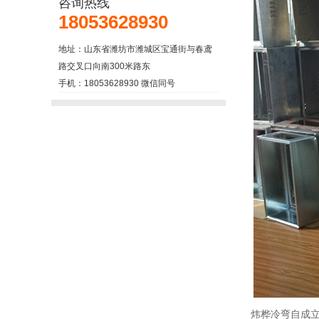
咨询热线
18053628930
地址：山东省潍坊市潍城区宝通街与春鸢
路交叉口向南300米路东
手机：18053628930 微信同号
炜桦冷弯自成