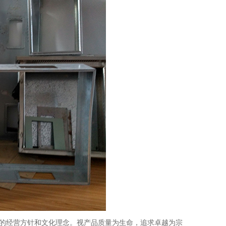
”的经营方针和文化理念。视产品质量为生命，追求卓越为宗