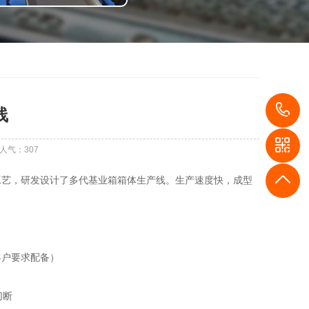
1
线
人气：
307
工艺，研发设计了多代基业箱箱体生产线。生产速度快，成型
客户要求配备）
切断