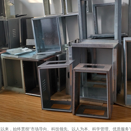
立以来，始终贯彻“市场导向、科技领先、以人为本、科学管理、优质服务