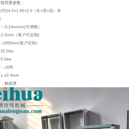
产线简要参数：
24.5×1.95×2.0（长×宽×高）米
吨
0-14m/min(可调整）
-2.5mm（客户可定制)
--1000mm(客户定制）
5.5kw
.5kw
：≤5吨
 ±0.3mm
台：触摸屏