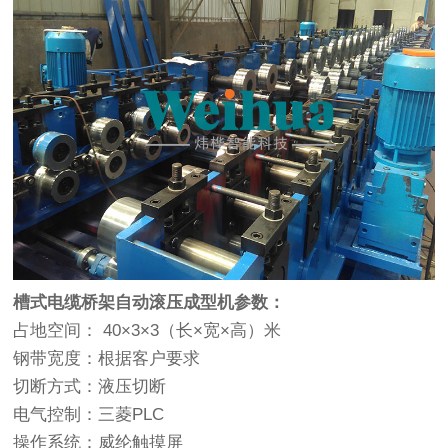
槽式电缆桥架自动滚压成型机参数：
占地空间： 40×3×3（长×宽×高）米
钢带宽度：根据客户要求
切断方式：液压切断
电气控制：三菱PLC
操作系统：威纶触摸屏