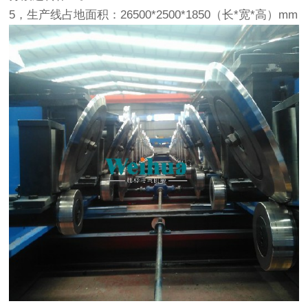
5，生产线占地面积：26500*2500*1850（长*宽*高）mm