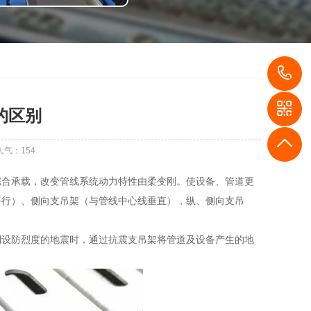
1
的区别
人气：
154
综合承载，改变管线系统动力特性由柔变刚。使设备、管道更
平行）、侧向支吊架（与管线中心线垂直），纵、侧向支吊
到设防烈度的地震时，通过抗震支吊架将管道及设备产生的地