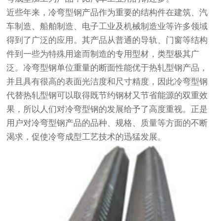
近些年来，冷弯型钢产品作为重要的结构件在建筑、汽
车制造、船舶制造、电子工业及机械制造业等许多领域
得到了广泛的应用。其产品从普通的导轨、门窗等结构
件到一些为特殊用途而制造的专用型材，类型极其广
泛。冷弯型钢单位重量的断面性能优于热轧型钢产品，
并且具有很高的表面光洁度和尺寸精度，因此冷弯型钢
代替热轧型钢可以取得既节约钢材又节省能源的双重效
果，所以人们对冷弯型钢的发展给予了高度重视。正是
用户对冷弯型钢产品的品种、规格、质量等方面的不断
渴求，促使冷弯成型工艺技术的迅猛发展。