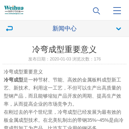
新闻中心
冷弯成型重要意义
发布日期：2020-01-03 浏览次数：
176
冷弯成型重要意义
冷弯成型
是一种节材、节能、高效的金属板料成型新工
艺、新技术。利用这一工艺，不但可以生产出高质量的
型钢产品，而且能够缩短产品开发的周期、提高生产效
率，从而提高企业的市场竞争力。
在刚过去的半个世纪里，冷弯成型已经发展为最有效的
板金属成型技术。在北美轧制出的带钢35%~45%是由冷
弯成型加工为产品，比汽车工业用的钢还多。